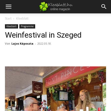
Start
Kleeblatt
Kleeblatt
Programme
Weinfestival in Szeged
Von
Lajos Káposzta
-
2022.05.18.