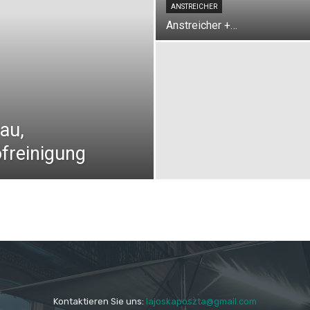
ANSTREICHER
Anstreicher +…
au,
freinigung
Kontaktieren Sie uns:
lajoskaposzta@gmail.com