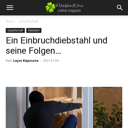
Start
Gesellschaft
Gesellschaft
Kleeblatt
Ein Einbruchdiebstahl und
seine Folgen…
Von
Lajos Káposzta
-
2021.01.06.