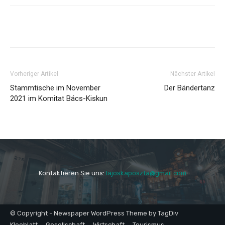
Vorheriger Artikel
Nächster Artikel
Stammtische im November
Der Bändertanz
2021 im Komitat Bács-Kiskun
Kontaktieren Sie uns:
lajoskaposzta@gmail.com
© Copyright - Newspaper WordPress Theme by TagDiv
Kleeblatt
Gesellschaft
Wirtschaft
Tourismus