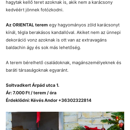
hagytak kellő teret azoknak is, akik nem a karácsony
kedvéért jönnek fotózkodni.
Az ORIENTAL terem
egy hagyományos zöld karácsonyt
kínál, tégla berakásos kandallóval. Akiket nem az ünnepi
dekoráció vonz azoknak is ott van az extravagáns
baldachin ágy és sok más lehetőség.
A terem bérelhető családoknak, magánszemélyeknek és
baráti társaságoknak egyaránt.
Soltvadkert Árpád utca 1.
Ár: 7.000 Ft / terem / óra
Érdeklődni: Kévés Andor +36302322814