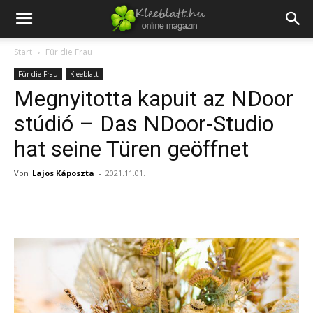
Start
Für die Frau
Für die Frau
Kleeblatt
Megnyitotta kapuit az NDoor
stúdió – Das NDoor-Studio
hat seine Türen geöffnet
Von
Lajos Káposzta
-
2021.11.01.