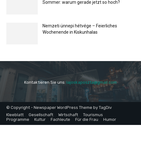
Sommer: warum gerade jetzt so hoch?
Nemzeti ünnepi hétvége – Feierliches
Wochenende in Kiskunhalas
Kontaktieren Sie uns:
lajoskaposzta@gmail.com
© Copyright - Newspaper WordPress Theme by TagDiv
Kleeblatt
Gesellschaft
Wirtschaft
Tourismus
Programme
Kultur
Fachleute
Für die Frau
Humor