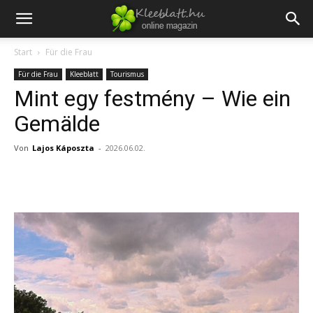
Start
Für die Frau
Für die Frau
Kleeblatt
Tourismus
Mint egy festmény – Wie ein
Gemälde
Von
Lajos Káposzta
-
2026.06.02.