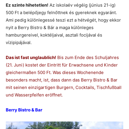
Ez szinte hihetetlen!
Az iskolaév végéig (június 21-ig)
500 Ft a belépőjegy felnőttnek és gyereknek egyaránt.
Ami pedig különlegessé teszi ezt a hétvégét, hogy ekkor
nyit a Berry Bistro & Bár a maga különleges
hamburgereivel, koktéljaival, asztali focijával és
vízipipájával.
Das ist fast unglaublich!
Bis zum Ende des Schuljahres
(21. Juni) kostet der Eintritt für Erwachsene und Kinder
gleichermaßen 500 Ft. Was dieses Wochenende
besonders macht, ist, dass dann das Berry Bistro & Bar
mit seinen einzigartigen Burgern, Cocktails, Tischfußball
und Wasserpfeifen eröffnet.
Berry Bistro & Bar