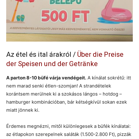
Az étel és ital árakról /
Über die Preise
der Speisen und der Getränke
A parton 8-10 büfé várja vendégeit.
A kínálat sokrétű: itt
nem marad senki étlen-szomjan! A strandételek
korántsem merülnek ki a szokásos lángos – hotdog –
hamburger kombinációban, bár kétségkívül sokan ezek
miatt jönnek ki.
Érdemes megnézni, mitől különlegesek a büfék kínálatai:
az étlapokon szerepelnek saláták (1.500-2.800 Ft), pizzák