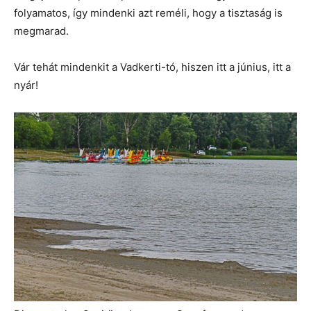
folyamatos, így mindenki azt reméli, hogy a tisztaság is
megmarad.
Vár tehát mindenkit a Vadkerti-tó, hiszen itt a június, itt a
nyár!