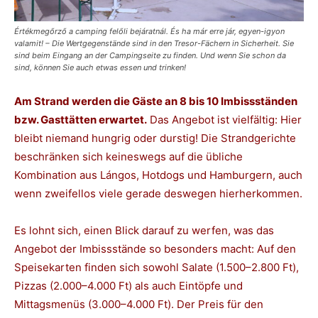
Értékmegőrző a camping felőli bejáratnál. És ha már erre jár, egyen-igyon
valamit! – Die Wertgegenstände sind in den Tresor-Fächern in Sicherheit. Sie
sind beim Eingang an der Campingseite zu finden. Und wenn Sie schon da
sind, können Sie auch etwas essen und trinken!
Am Strand werden die Gäste an 8 bis 10 Imbissständen
bzw. Gasttätten erwartet.
Das Angebot ist vielfältig: Hier
bleibt niemand hungrig oder durstig! Die Strandgerichte
beschränken sich keineswegs auf die übliche
Kombination aus Lángos, Hotdogs und Hamburgern, auch
wenn zweifellos viele gerade deswegen hierherkommen.
Es lohnt sich, einen Blick darauf zu werfen, was das
Angebot der Imbissstände so besonders macht: Auf den
Speisekarten finden sich sowohl Salate (1.500–2.800 Ft),
Pizzas (2.000–4.000 Ft) als auch Eintöpfe und
Mittagsmenüs (3.000–4.000 Ft). Der Preis für den