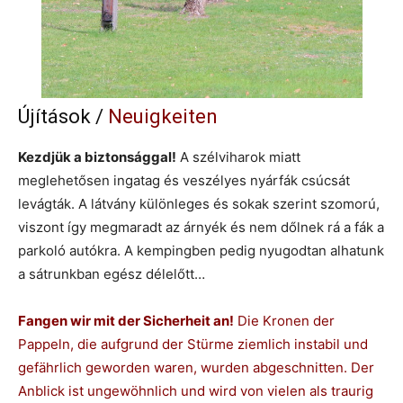
Újítások /
Neuigkeiten
Kezdjük a biztonsággal!
A szélviharok miatt
meglehetősen ingatag és veszélyes nyárfák csúcsát
levágták. A látvány különleges és sokak szerint szomorú,
viszont így megmaradt az árnyék és nem dőlnek rá a fák a
parkoló autókra. A kempingben pedig nyugodtan alhatunk
a sátrunkban egész délelőtt…
Fangen wir mit der Sicherheit an!
Die Kronen der
Pappeln, die aufgrund der Stürme ziemlich instabil und
gefährlich geworden waren, wurden abgeschnitten. Der
Anblick ist ungewöhnlich und wird von vielen als traurig