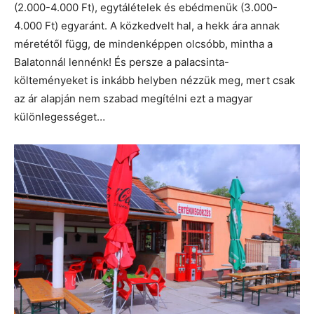
(2.000-4.000 Ft), egytálételek és ebédmenük (3.000-
4.000 Ft) egyaránt. A közkedvelt hal, a hekk ára annak
méretétől függ, de mindenképpen olcsóbb, mintha a
Balatonnál lennénk! És persze a palacsinta-
költeményeket is inkább helyben nézzük meg, mert csak
az ár alapján nem szabad megítélni ezt a magyar
különlegességet…