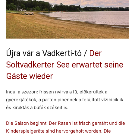
Újra vár a Vadkerti-tó /
Der
Soltvadkerter See erwartet seine
Gäste wieder
Indul a szezon: frissen nyírva a fű, előkerültek a
gyerekjátékok, a parton pihennek a felújított vízibiciklik
és kirakták a büfék székeit is.
Die Saison beginnt: Der Rasen ist frisch gemäht und die
Kinderspielgeräte sind hervorgeholt worden. Die