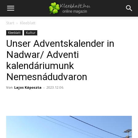
Start
Kleeblatt
Kleeblatt
Kultur
Unser Adventskalender in
Nadwar/ Adventi
kalendáriumunk
Nemesnádudvaron
Von
Lajos Káposzta
-
2023.12.06.