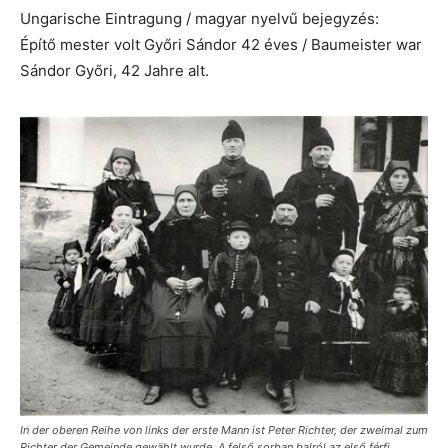
Ungarische Eintragung / magyar nyelvű bejegyzés:
Építő mester volt Győri Sándor 42 éves / Baumeister war
Sándor Győri, 42 Jahre alt.
In der oberen Reihe von links der erste Mann ist Peter Richter, der zweimal zum
Richter der Gemeinde gewählt wurde. A felső sorban balról az első férfi