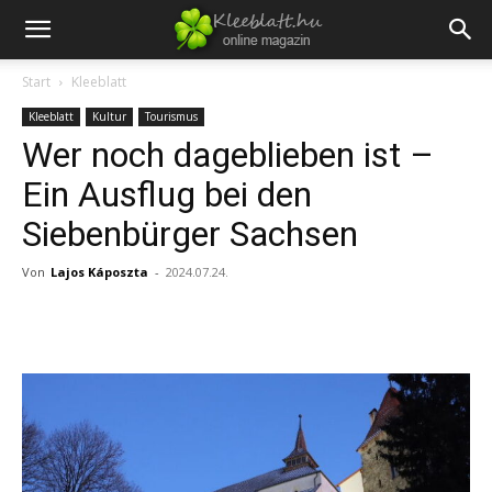
Start
Kleeblatt
Kleeblatt
Kultur
Tourismus
Wer noch dageblieben ist –
Ein Ausflug bei den
Siebenbürger Sachsen
Von
Lajos Káposzta
-
2024.07.24.